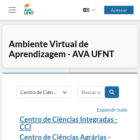
Ir para o conteúdo principal
Acessar
Painel lateral
Ambiente Virtual de
Aprendizagem - AVA UFNT
Buscar cursos
Categorias de Cursos
Buscar curso
Expandir tudo
Centro de Ciências Integradas -
CCI
Centro de Ciências Agrárias -