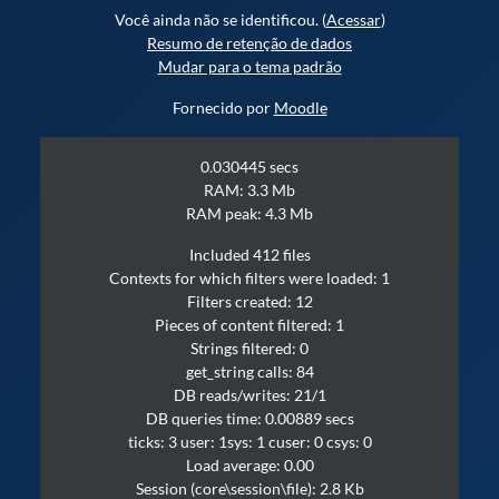
Você ainda não se identificou. (
Acessar
)
Resumo de retenção de dados
Mudar para o tema padrão
Fornecido por
Moodle
0.030445 secs
RAM: 3.3 Mb
RAM peak: 4.3 Mb
Included 412 files
Contexts for which filters were loaded: 1
Filters created: 12
Pieces of content filtered: 1
Strings filtered: 0
get_string calls: 84
DB reads/writes: 21/1
DB queries time: 0.00889 secs
ticks: 3 user: 1sys: 1 cuser: 0 csys: 0
Load average: 0.00
Session (core\session\file): 2.8 Kb