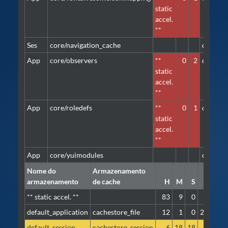
static
accel.
**
Ses
core/navigation_cache
default_
App
core/observers
**
0
2
default_
static
accel.
**
App
core/roledefs
**
0
1
default_
static
accel.
**
App
core/yuimodules
default_
Nome do
Armazenamento
armazenamento
de cache
H
M
S
I/
** static accel. **
83
9
0
default_application
cachestore_file
12
1
0
223.1 K
default_session
cachestore_session
6
18
18