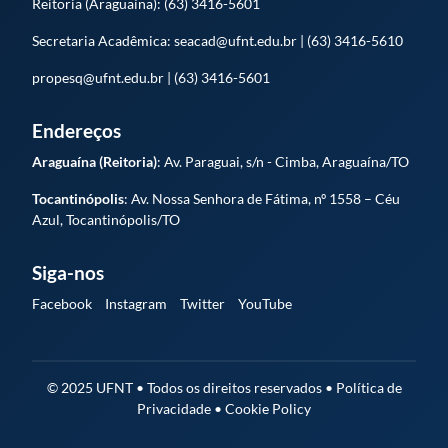
Reitoria (Araguaína): (63) 3416-5601
Secretaria Acadêmica: seacad@ufnt.edu.br | (63) 3416-5610
propesq@ufnt.edu.br | (63) 3416-5601
Endereços
Araguaína (Reitoria)
: Av. Paraguai, s/n - Cimba, Araguaína/TO
Tocantinópolis
: Av. Nossa Senhora de Fátima, nº 1558 – Céu
Azul, Tocantinópolis/TO
Siga-nos
Facebook
Instagram
Twitter
YouTube
© 2025 UFNT • Todos os direitos reservados • Política de
Privacidade • Cookie Policy